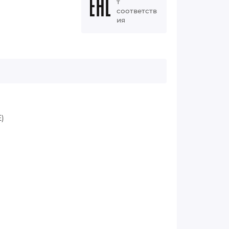
т
соответств
ия
E)