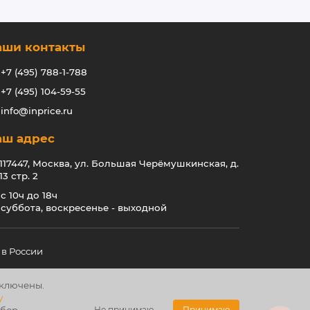
аши контакты
+7 (495) 788-1-788
+7 (495) 104-59-55
info@inprice.ru
аш адрес
117447, Москва, ул. Большая Черёмушкинская, д.
13 стр. 2
с 10ч до 18ч
суббота, воскресенье - выходной
в России
тключены.
у
Не принимаю
Принимаю