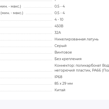
н. - макс.)
0.5 - 4
мин. - макс.)
0.5 - 4
4 - 10
450В
32А
Никелированная латунь
Серый
Винтовое
Без крепления
Коннектор: поликарбонат Во
негорючий пластик, PA66 (П
IP68
85 x 29 мм
Китай