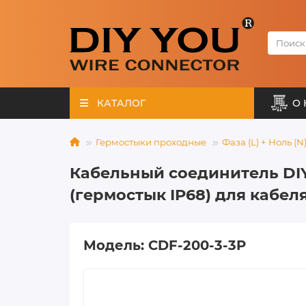
КАТАЛОГ
О 
Гермостыки проходные
Фаза (L) + Ноль (N
Кабельный соединитель DIY
(гермостык IP68) для кабеля
Модель: CDF-200-3-3P