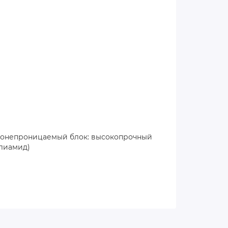
донепроницаемый блок: высокопрочный
олиамид)